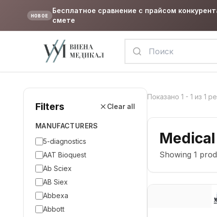
Бесплатное сравнение с прайсом конкурент
НОВОЕ
смете
Показано
1
-
1
из
1
ре
Filters
Clear all
MANUFACTURERS
Medical
5-diagnostics
Showing
1
prod
AAT Bioquest
Ab Sciex
AB Siex
Abbexa
Abbott