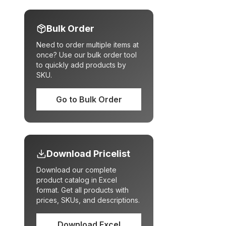
Bulk Order
Need to order multiple items at
once? Use our bulk order tool
to quickly add products by
SKU.
Go to Bulk Order
Download Pricelist
Download our complete
product catalog in Excel
format. Get all products with
prices, SKUs, and descriptions.
Download Excel