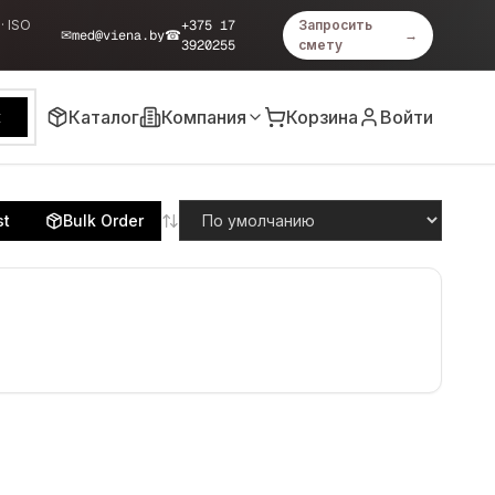
· ISO
+375 17
Запросить
✉
med@viena.by
☎
→
3920255
смету
Каталог
Компания
Корзина
Войти
к
st
Bulk Order