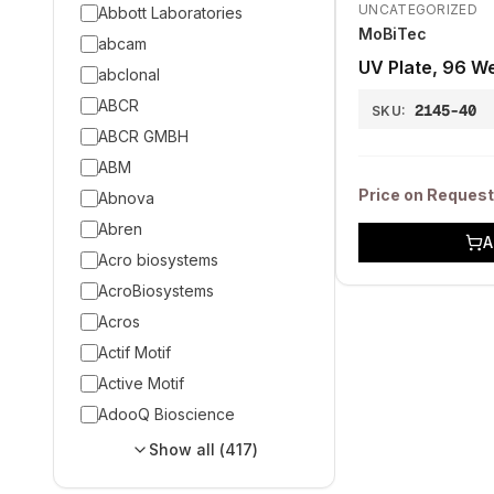
UNCATEGORIZED
Abbott Laboratories
MoBiTec
abcam
UV Plate, 96 We
abclonal
ABCR
2145-40
SKU:
ABCR GMBH
ABM
Price on Request
Abnova
Abren
A
Acro biosystems
AcroBiosystems
Acros
Actif Motif
Active Motif
AdooQ Bioscience
Show all (
417
)