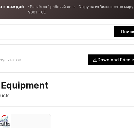
а к каждой
·
Расчёт за 1 рабочий день · Отгрузка из Вильнюса по миру 
9001 + CE
Поис
зультатов
Download Priceli
 Equipment
ucts