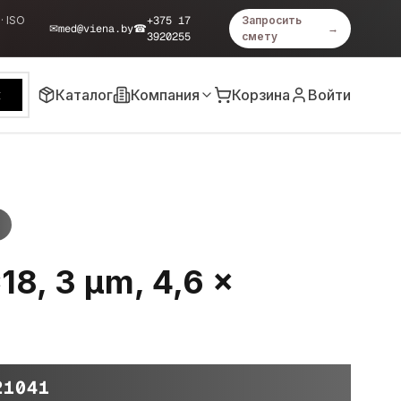
· ISO
+375 17
Запросить
✉
med@viena.by
☎
→
3920255
смету
Каталог
Компания
Корзина
Войти
к
C18, 3 μm, 4,6 ×
21041