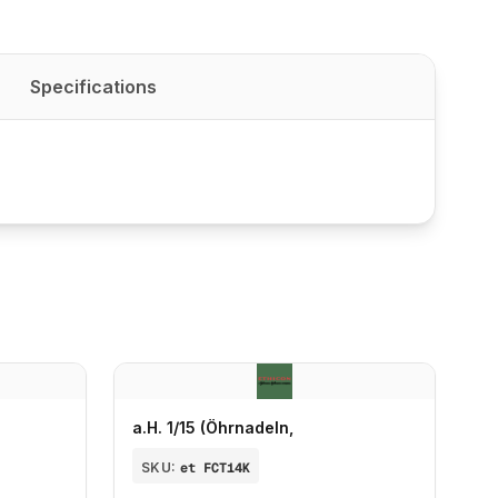
Specifications
a.H. 1/15 (Öhrnadeln,
SKU:
et FCT14K