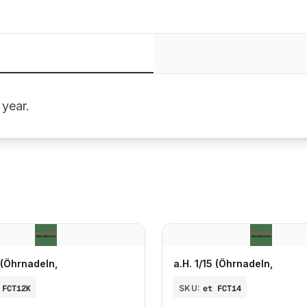
 year.
5 (Öhrnadeln,
a.H. 1/15 (Öhrnadeln,
 FCT12K
SKU:
et FCT14