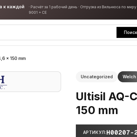
а к каждой
·
Расчёт за 1 рабочий день · Отгрузка из Вильнюса по миру 
9001 + CE
Поис
 4,6 × 150 mm
Uncategorized
Welch
Ultisil AQ-
150 mm
H00207-
АРТИКУЛ
: