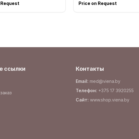
n Request
Price on Request
е ссылки
Контакты
Email
:
med@viena.by
Телефон
:
+375 17 3920255
заказ
Сайт
:
www.
shop.viena.by