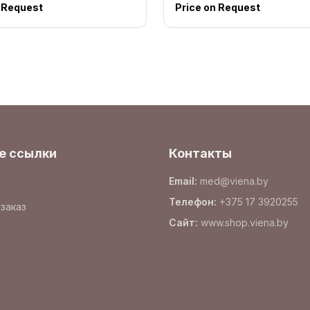
n Request
Price on Request
е ссылки
Контакты
Email
:
med@viena.by
Телефон
:
+375 17 3920255
заказ
Сайт
:
www.
shop.viena.by