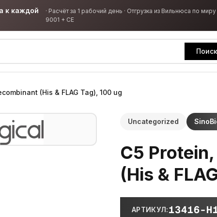
а к каждой
·
Расчёт за 1 рабочий день · Отгрузка из Вильнюса по миру 
9001 + CE
Поис
ecombinant (His & FLAG Tag), 100 ug
Uncategorized
SinoBi
C5 Protein
(His & FLAG
13416-H
АРТИКУЛ
: