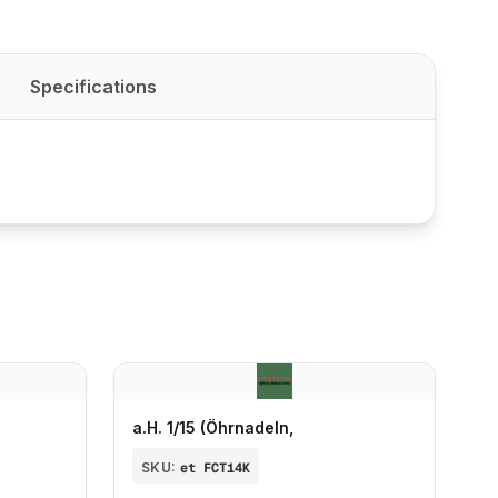
Specifications
a.H. 1/15 (Öhrnadeln,
SKU:
et FCT14K