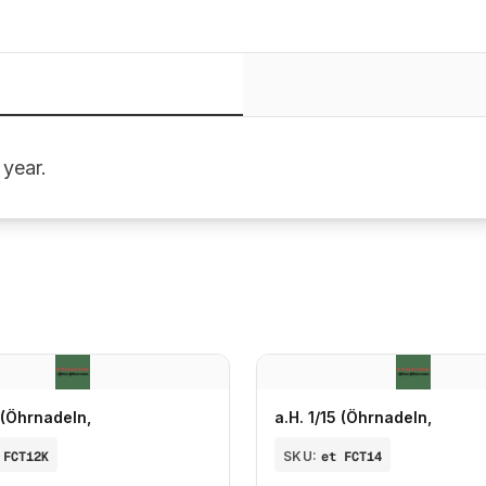
 year.
5 (Öhrnadeln,
a.H. 1/15 (Öhrnadeln,
 FCT12K
SKU:
et FCT14