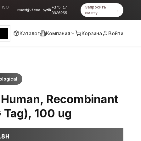
· ISO
+375 17
Запросить
✉
med@viena.by
☎
→
3920255
смету
Каталог
Компания
Корзина
Войти
к
ological
, Human, Recombinant
 Tag), 100 ug
18H