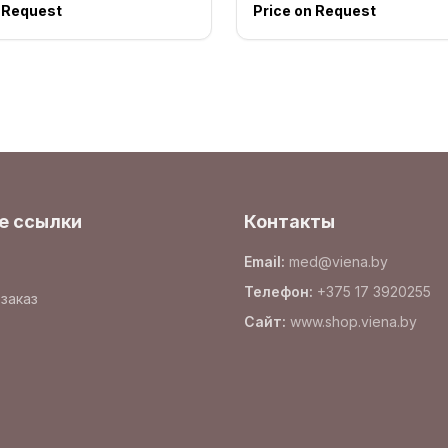
n Request
Price on Request
е ссылки
Контакты
Email
:
med@viena.by
Телефон
:
+375 17 3920255
заказ
Сайт
:
www.
shop.viena.by