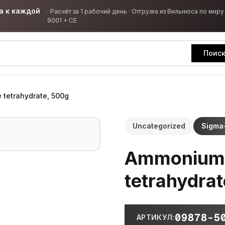
а к каждой
·
Расчёт за 1 рабочий день · Отгрузка из Вильнюса по миру 
9001 + CE
Поис
tetrahydrate, 500g
Uncategorized
Sigma-
Ammonium 
tetrahydra
09878-5
АРТИКУЛ
: