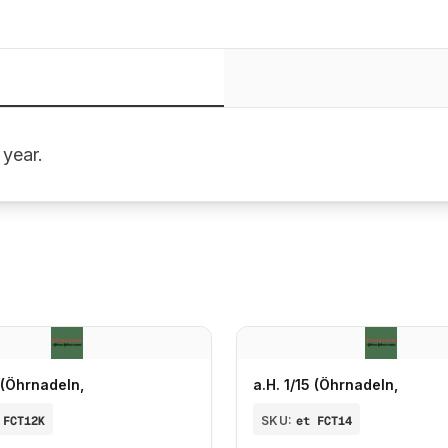
 year.
5 (Öhrnadeln,
a.H. 1/15 (Öhrnadeln,
 FCT12K
SKU:
et FCT14