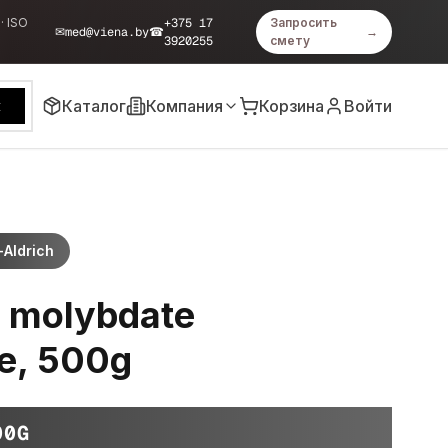
· ISO
+375 17
Запросить
✉
med@viena.by
☎
→
3920255
смету
Каталог
Компания
Корзина
Войти
к
Aldrich
molybdate
te, 500g
00G