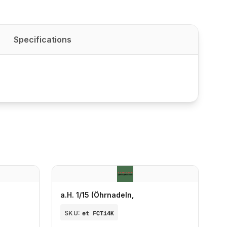
Specifications
a.H. 1/15 (Öhrnadeln,
SKU:
et FCT14K