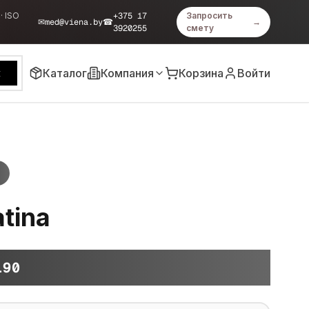
· ISO
+375 17
Запросить
✉
med@viena.by
☎
→
3920255
смету
Каталог
Компания
Корзина
Войти
к
atina
190