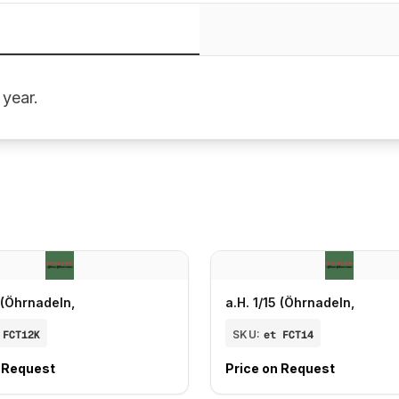
 year.
5 (Öhrnadeln,
a.H. 1/15 (Öhrnadeln,
 FCT12K
SKU:
et FCT14
n Request
Price on Request