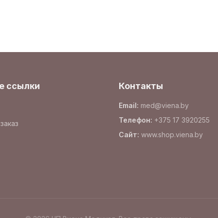
е ссылки
Контакты
Email
:
med@viena.by
Телефон
:
+375 17 3920255
заказ
Сайт
:
www.
shop.viena.by