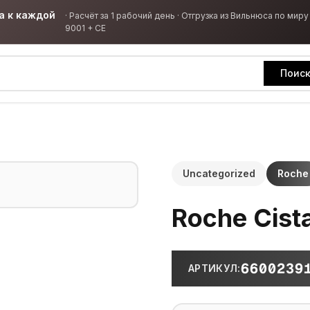
а к каждой
·
Расчёт за 1 рабочий день · Отгрузка из Вильнюса по миру 
9001 + CE
Поис
Uncategorized
Roche
Roche Cist
6600239
АРТИКУЛ
: