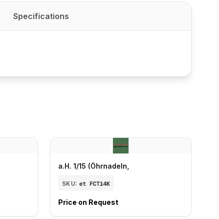
Specifications
a.H. 1/15 (Öhrnadeln,
SKU:
et FCT14K
Price on Request