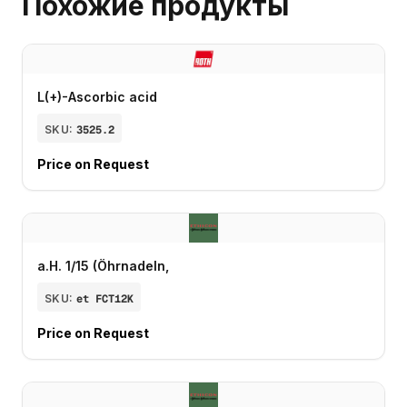
Похожие продукты
L(+)-Ascorbic acid
SKU:
3525.2
Price on Request
a.H. 1/15 (Öhrnadeln,
SKU:
et FCT12K
Price on Request