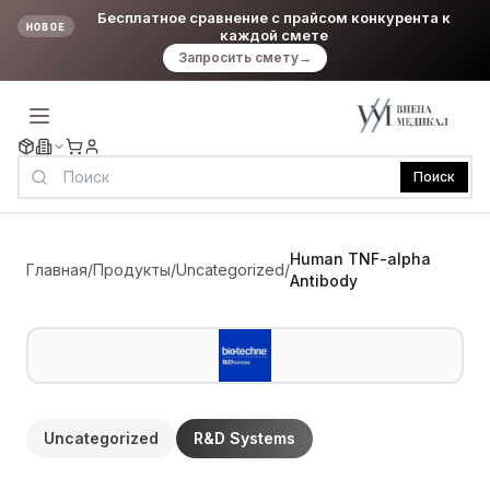
Бесплатное сравнение с прайсом конкурента к
НОВОЕ
каждой смете
Запросить смету
→
Поиск
Human TNF-alpha
Главная
/
Продукты
/
Uncategorized
/
Antibody
Uncategorized
R&D Systems