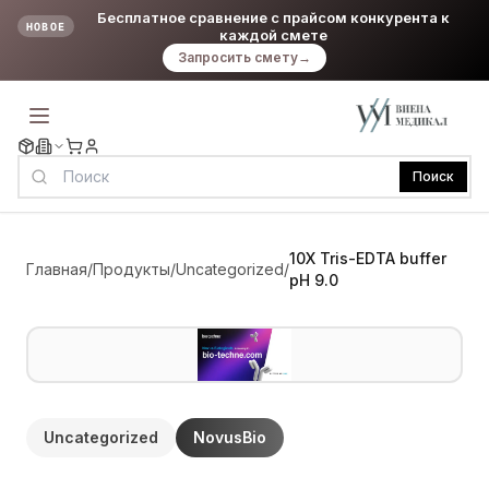
Бесплатное сравнение с прайсом конкурента к
НОВОЕ
каждой смете
Запросить смету
→
Поиск
10X Tris-EDTA buffer
Главная
/
Продукты
/
Uncategorized
/
pH 9.0
Uncategorized
NovusBio