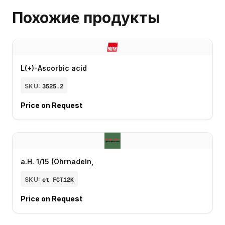
Похожие продукты
L(+)-Ascorbic acid
SKU:
3525.2
Price on Request
a.H. 1/15 (Öhrnadeln,
SKU:
et FCT12K
Price on Request