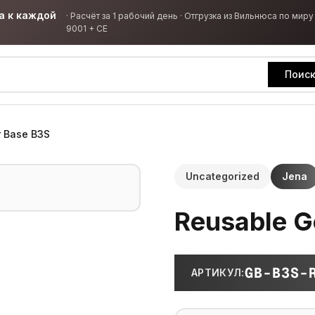
а к каждой
·
Расчёт за 1 рабочий день · Отгрузка из Вильнюса по миру 
9001 + CE
Поис
 Base B3S
Uncategorized
Jena
Reusable G
GB-B3S-
АРТИКУЛ
: