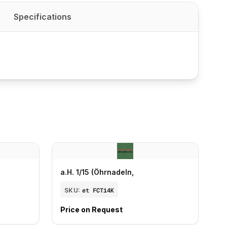
Specifications
a.H. 1/15 (Öhrnadeln,
SKU:
et FCT14K
Price on Request