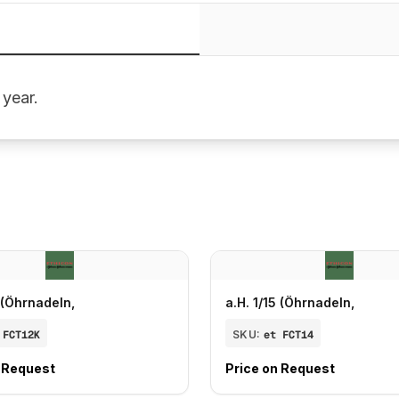
 year.
5 (Öhrnadeln,
a.H. 1/15 (Öhrnadeln,
 FCT12K
SKU:
et FCT14
n Request
Price on Request