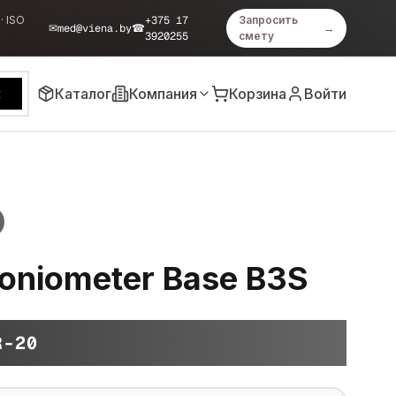
· ISO
+375 17
Запросить
✉
med@viena.by
☎
→
3920255
смету
Каталог
Компания
Корзина
Войти
к
oniometer Base B3S
R-20