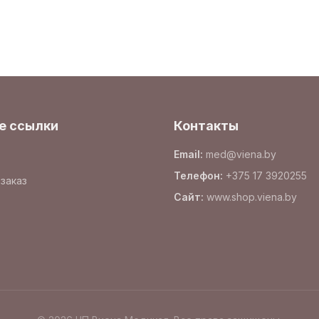
е ссылки
Контакты
Email
:
med@viena.by
Телефон
:
+375 17 3920255
заказ
Сайт
:
www.
shop.viena.by