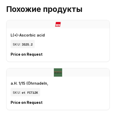
Похожие продукты
L(+)-Ascorbic acid
SKU:
3525.2
Price on Request
a.H. 1/15 (Öhrnadeln,
SKU:
et FCT12K
Price on Request