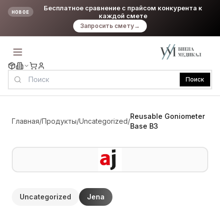
Бесплатное сравнение с прайсом конкурента к
НОВОЕ
каждой смете
Запросить смету
→
Поиск
Reusable Goniometer
Главная
/
Продукты
/
Uncategorized
/
Base B3
Uncategorized
Jena