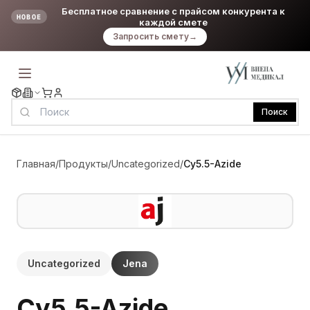
Бесплатное сравнение с прайсом конкурента к
НОВОЕ
каждой смете
Запросить смету
→
Поиск
Главная
/
Продукты
/
Uncategorized
/
Cy5.5-Azide
Uncategorized
Jena
Cy5.5-Azide