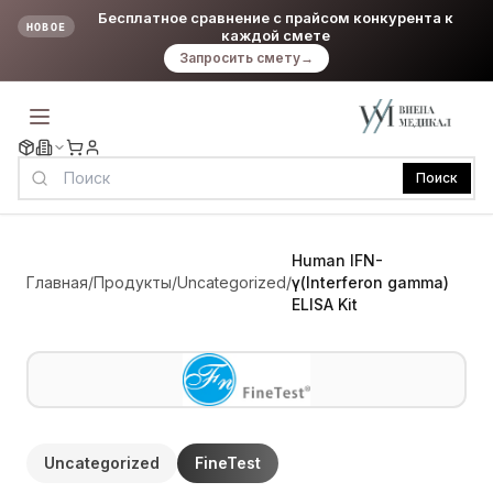
Бесплатное сравнение с прайсом конкурента к
НОВОЕ
каждой смете
Запросить смету
→
Поиск
Human IFN-
Главная
/
Продукты
/
Uncategorized
/
γ(Interferon gamma)
ELISA Kit
Uncategorized
FineTest