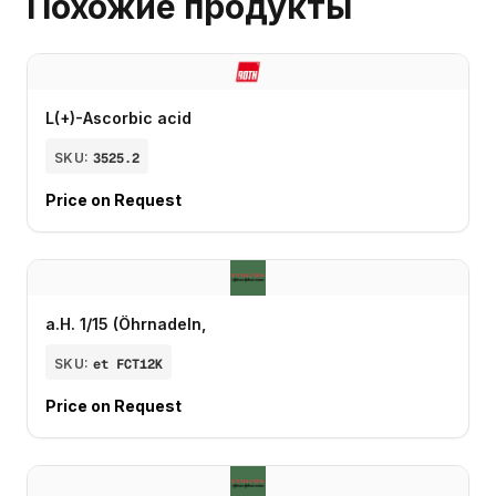
Похожие продукты
L(+)-Ascorbic acid
SKU:
3525.2
Price on Request
a.H. 1/15 (Öhrnadeln,
SKU:
et FCT12K
Price on Request