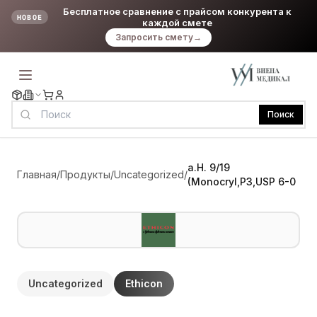
Бесплатное сравнение с прайсом конкурента к
НОВОЕ
каждой смете
Запросить смету
→
Поиск
a.H. 9/19
Главная
/
Продукты
/
Uncategorized
/
(Monocryl,P3,USP 6-0
Uncategorized
Ethicon