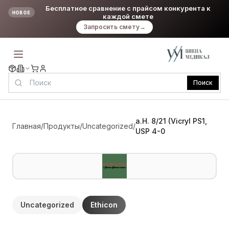
Бесплатное сравнение с прайсом конкурента к
НОВОЕ
каждой смете
Запросить смету
→
Поиск
a.H. 8/21 (Vicryl PS1,
Главная
/
Продукты
/
Uncategorized
/
USP 4-0
Uncategorized
Ethicon