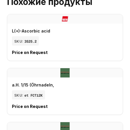
Похожие продукты
L(+)-Ascorbic acid
SKU:
3525.2
Price on Request
a.H. 1/15 (Öhrnadeln,
SKU:
et FCT12K
Price on Request