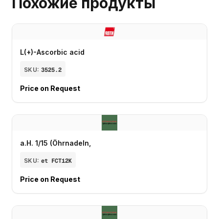
Похожие продукты
L(+)-Ascorbic acid
SKU:
3525.2
Price on Request
a.H. 1/15 (Öhrnadeln,
SKU:
et FCT12K
Price on Request