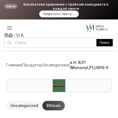
Бесплатное сравнение с прайсом конкурента к
НОВОЕ
каждой смете
Запросить смету
→
Поиск
a.H. 8/21
Главная
/
Продукты
/
Uncategorized
/
(Monocryl,P1,USP6-0
Uncategorized
Ethicon