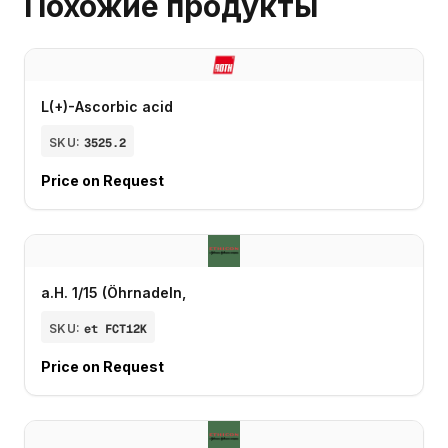
Похожие продукты
L(+)-Ascorbic acid
SKU:
3525.2
Price on Request
a.H. 1/15 (Öhrnadeln,
SKU:
et FCT12K
Price on Request