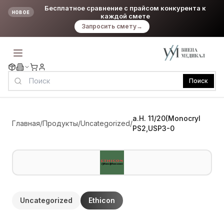
Бесплатное сравнение с прайсом конкурента к
НОВОЕ
каждой смете
Запросить смету
→
Поиск
a.H. 11/20(Monocryl
Главная
/
Продукты
/
Uncategorized
/
PS2,USP3-0
Uncategorized
Ethicon