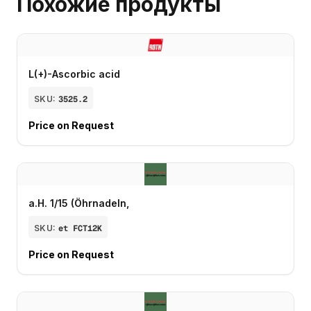
Похожие продукты
L(+)-Ascorbic acid
SKU:
3525.2
Price on Request
a.H. 1/15 (Öhrnadeln,
SKU:
et FCT12K
Price on Request