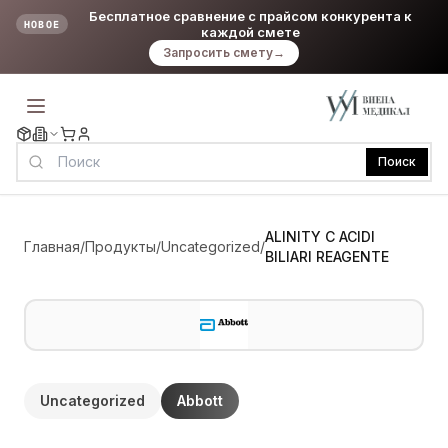
Бесплатное сравнение с прайсом конкурента к
НОВОЕ
каждой смете
Запросить смету
→
Поиск
ALINITY C ACIDI
Главная
/
Продукты
/
Uncategorized
/
BILIARI REAGENTE
Uncategorized
Abbott