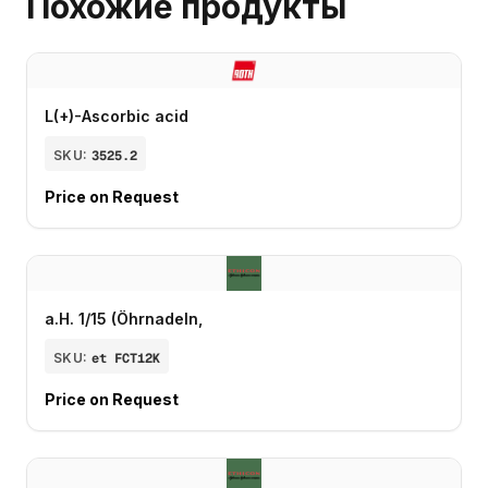
Похожие продукты
L(+)-Ascorbic acid
SKU:
3525.2
Price on Request
a.H. 1/15 (Öhrnadeln,
SKU:
et FCT12K
Price on Request